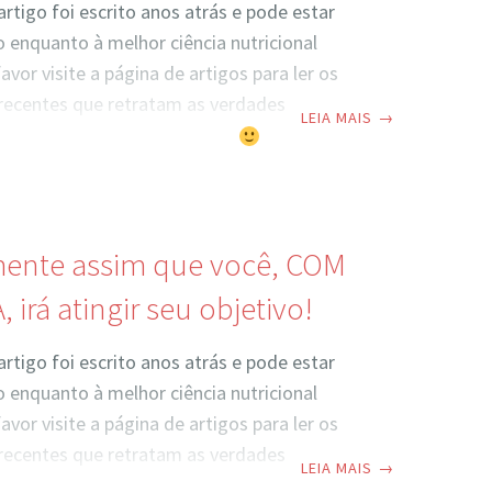
artigo foi escrito anos atrás e pode estar
 enquanto à melhor ciência nutricional
avor visite a página de artigos para ler os
 recentes que retratam as verdades
LEIA MAIS
→
tuais.” Hey você, bom dia tchê
“Nada no
mpedir quem tem a atitude mental correta
u objetivo e nada no mundo pode ajudar
titude mental errada.“ Thomas Jefferson.
 ser que este artigo não seja pra você!!//
mente assim que você, COM
que
 irá atingir seu objetivo!
artigo foi escrito anos atrás e pode estar
 enquanto à melhor ciência nutricional
avor visite a página de artigos para ler os
 recentes que retratam as verdades
LEIA MAIS
→
uais.” // Espero que este artigo possa ter