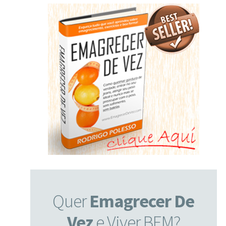
Quer
Emagrecer De
Vez
e Viver BEM?