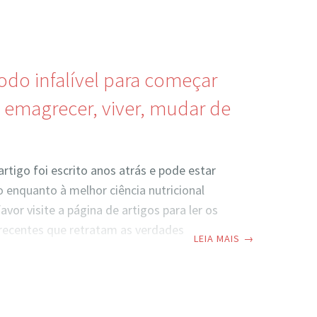
ê a agir e se sentir já como a pessoa B, a
tica agora mesmo os hábitos e atitudes que
ria e que você veja, em não tão longo
sultados chegando e você ficando
do infalível para começar
emagrecer, viver, mudar de
artigo foi escrito anos atrás e pode estar
 enquanto à melhor ciência nutricional
avor visite a página de artigos para ler os
 recentes que retratam as verdades
LEIA MAIS
→
tuais.” Buenas!! Aviso: Só um recado rápido.
 também está no Twitter!! Pra comemorar,
izei um artigo especial novo somente para o
egue o site no Facebook e no Twitter. O