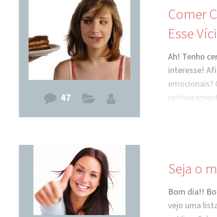
Comer C
Esse Víc
Ah! Tenho cer
interesse! A
emocionais? 
47
rotineirament
fome, mas sim
que fazemos 
emocionalment
realmente é o
dele? Tudo is
Seja o m
papo, tranqui
Bom dia!! Bo
vejo uma lis