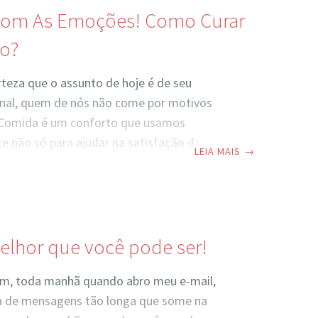
om As Emoções! Como Curar
io?
teza que o assunto de hoje é de seu
final, quem de nós não come por motivos
Comida é um conforto que usamos
e não só para ajudar na satisfação da
LEIA MAIS
→
, para aliviar nossas emoções! Agora, por
isso? Por que o “vício” de comer
e é o mais difícil de se tirar e qual
 caminho correto a se seguir para se livrar
so eu vou cobrir agora neste nosso bate-
elhor que você pode ser!
lo?
m, toda manhã quando abro meu e-mail,
ta de mensagens tão longa que some na