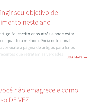
 pra você. É exatamente isso! Este artigo é
ito fundamental para a leitura de todo o
ngir seu objetivo de
imento neste ano
artigo foi escrito anos atrás e pode estar
 enquanto à melhor ciência nutricional
avor visite a página de artigos para ler os
 recentes que retratam as verdades
LEIA MAIS
→
tuais.” Adeeeeus ano velhooo, feliz ano
tudo se realize…. oops, pera ae!! “Que
ze”? Interessante, mas parece que ao
ta parte, nós queremos na verdade que
a da forma que queremos enquanto nós
 você não emagrece e como
rando confortavelmente no sofá! Se quiser
sso DE VEZ
da neste