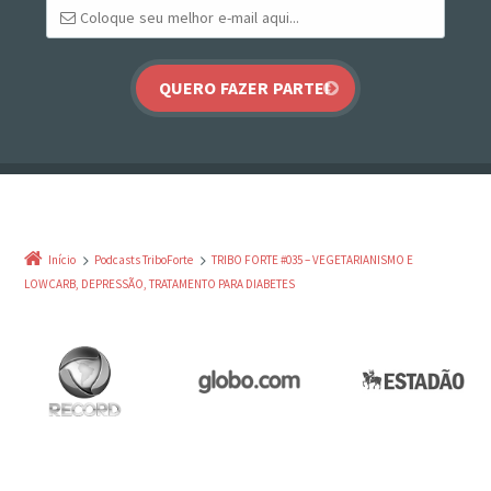
Início
Podcasts TriboForte
TRIBO FORTE #035 – VEGETARIANISMO E
LOWCARB, DEPRESSÃO, TRATAMENTO PARA DIABETES