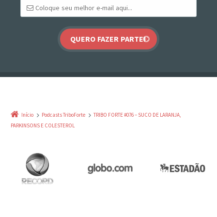
Início
Podcasts TriboForte
TRIBO FORTE #076 – SUCO DE LARANJA,
PARKINSONS E COLESTEROL