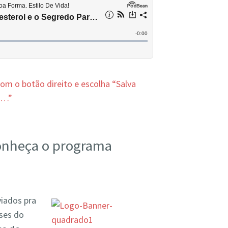
 com o botão direito e escolha “Salva
o…”
onheça o programa
viados pra
ses do