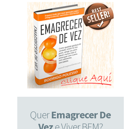
Quer
Emagrecer De
Vez
e Viver BEM?