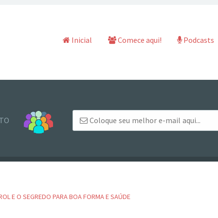
Pular para o conteúdo
Inicial
Comece aqui!
Podcasts
NTO
EROL E O SEGREDO PARA BOA FORMA E SAÚDE