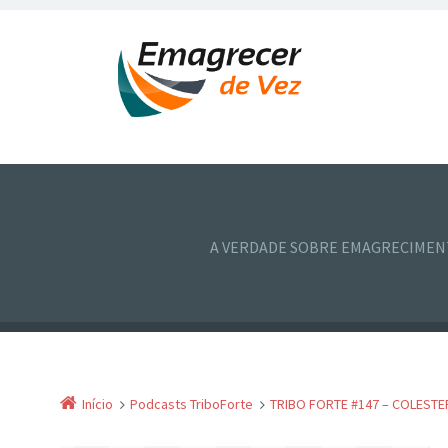
A VERDADE SOBRE EMAGRECIME
Início
Podcasts TriboForte
TRIBO FORTE #147 – COLEST