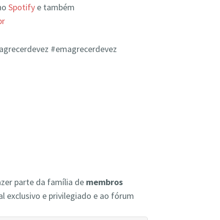
 no
Spotify
e também
br
magrecerdevez #emagrecerdevez
zer parte da família de
membros
l exclusivo e privilegiado e ao fórum