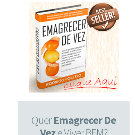
Quer
Emagrecer De
Vez
e Viver BEM?