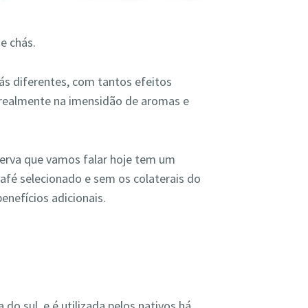
e chás.
hás diferentes, com tantos efeitos
r realmente na imensidão de aromas e
 erva que vamos falar hoje tem um
afé selecionado e sem os colaterais do
nefícios adicionais.
do sul, e é utilizada pelos nativos há