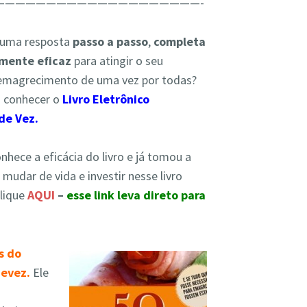
————————————————————-
 uma resposta
passo a passo
,
completa
amente
eficaz
para atingir o seu
 emagrecimento de uma vez por todas?
a conhecer o
Livro Eletrônico
de Vez.
onhece a eficácia do livro e já tomou a
e
mudar de vida e investir nesse livro
Clique
AQUI
–
esse link leva direto para
s do
devez.
Ele