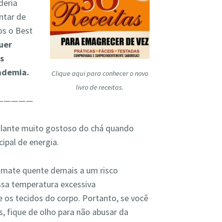
deria
ntar de
os o Best
uer
s
ademia.
Clique aqui para conhecer o novo
livro de receitas.
—————
mulante muito gostoso do chá quando
ipal de energia.
 mate quente demais a um risco
ssa temperatura excessiva
 os tecidos do corpo. Portanto, se você
, fique de olho para não abusar da