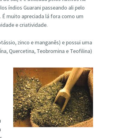
os índios Guarani passeando ali pelo
. É muito apreciada lá fora como um
idade e criatividade.
potássio, zinco e manganês) e possui uma
na, Quercetina, Teobromina e Teofilina)
e
u
a
s.