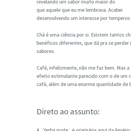
revelando um sabor muito maior do
que aquele que eu me lembrava. Acabei
desenvolvendo um interesse por temperos 
Chá é uma ciência por si. Existem tantos c
benéficos diferentes, que dá pra se perde
sabores.
Café, infelizmente, não me faz bem. Mas a
efeito estimulante parecido com o de um c
café, além de uma enorme quantidade de be
Direto ao assunto:
A ¨Yerba mate¨ é originária aqui da América 