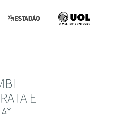
MBI
ARATA E
A*