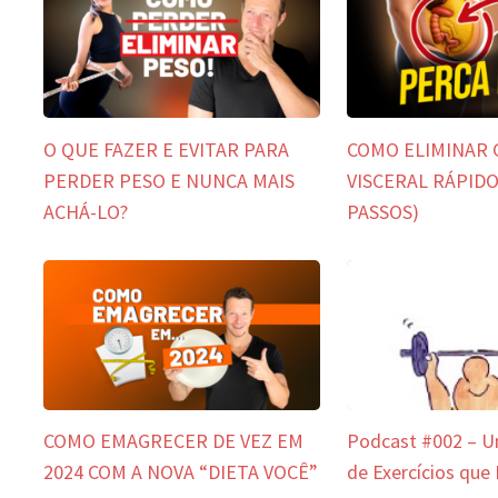
O QUE FAZER E EVITAR PARA
COMO ELIMINAR
PERDER PESO E NUNCA MAIS
VISCERAL RÁPIDO 
ACHÁ-LO?
PASSOS)
COMO EMAGRECER DE VEZ EM
Podcast #002 – 
2024 COM A NOVA “DIETA VOCÊ”
de Exercícios que