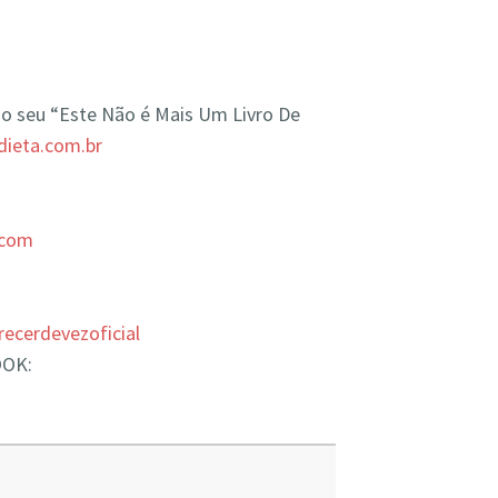
o seu “Este Não é Mais Um Livro De
dieta.com.br
.com
cerdevezoficial
OOK: