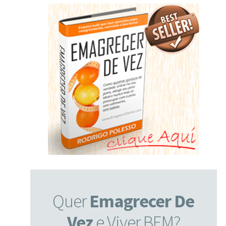
Quer
Emagrecer De
Vez
e Viver BEM?