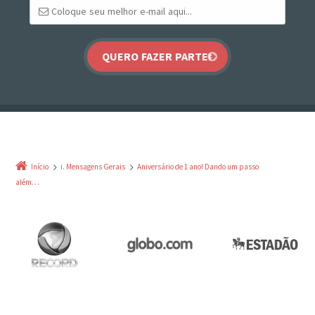
Início
i. Mensagens Gerais
Aniversário de 1 ano! Dando um passo
além…