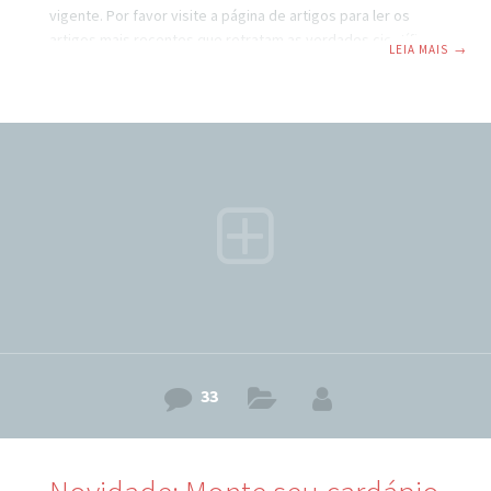
vigente. Por favor visite a página de artigos para ler os
artigos mais recentes que retratam as verdades científicas
LEIA MAIS
→
atuais.” É com imensa satisfação que finalmeeeente e
oficialmente venho anunciar que o aplicativo do Emagrecer
de Vez está pronto e disponível tanto para você que tem
iPhone quanto para você que tem Android (Samsung, HTC,
etc, etc) =) O que fizemos foi trazer todas as fantásticas,
incríveis, louvadas e
33