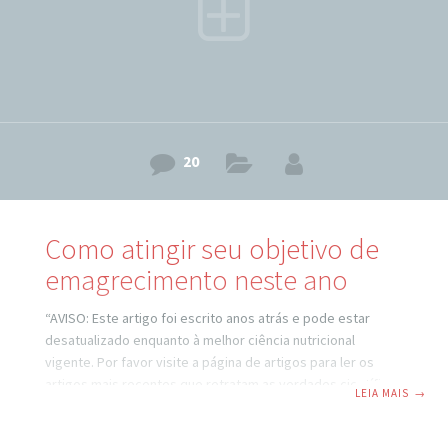
20
Como atingir seu objetivo de
emagrecimento neste ano
“AVISO: Este artigo foi escrito anos atrás e pode estar
desatualizado enquanto à melhor ciência nutricional
vigente. Por favor visite a página de artigos para ler os
artigos mais recentes que retratam as verdades científicas
LEIA MAIS
→
atuais.” Adeeeeus ano velhooo, feliz ano noooovo, que
tudo se realize…. oops, pera ae!! “Que tudo se realize”?