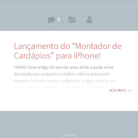
5
Lançamento do “Montador de
Cardápios” para iPhone!
“AVISO: Este artigo foi escrito anos atrás e pode estar
desatualizado enquanto à melhor ciência nutricional
vigente. Por favor visite a página de artigos para ler os
artigos mais recentes que retratam as verdades científicas
LEIA MAIS
→
atuais.” “Imagine poder montar seus cardápios completos
e refeições no celular, tendo acesso à base oficial
brasileira de informações nutricionais dos alimentos, sem
precisar usar a internet!” “Imagine ver em somente alguns
segundos a quantidade de calorias, proteínas,
carboidratos e gorduras de qualquer alimento, de acordo,
com a quantidade exata