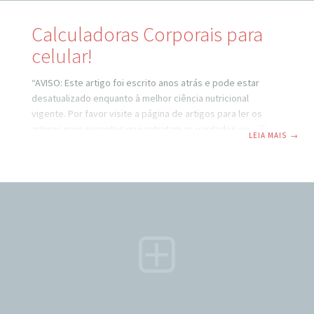
Calculadoras Corporais para
celular!
“AVISO: Este artigo foi escrito anos atrás e pode estar
desatualizado enquanto à melhor ciência nutricional
vigente. Por favor visite a página de artigos para ler os
artigos mais recentes que retratam as verdades científicas
LEIA MAIS
→
atuais.” “Imagine ter todas as famosas Calculadoras
Corporais do Emagrecer de Vez no ceu celular, seja ele
iPhone ou Android.” Se você leva saúde e fitness a sério,
sabe da ENORME importância de sair do achismo e saber os
seus números. Você sabe da importância de saber quantas
calorias por dia