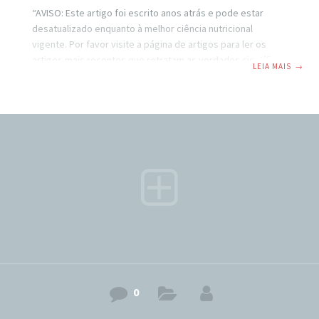
“AVISO: Este artigo foi escrito anos atrás e pode estar
desatualizado enquanto à melhor ciência nutricional
vigente. Por favor visite a página de artigos para ler os
artigos mais recentes que retratam as verdades científicas
LEIA MAIS
→
atuais.” Bom dia(a)!!!! Está é uma mensagem rápida só para
dizer que estou prestes a colocar no ar a maior novidade
do ano. Se você vem vendo a página do Emagrecer de Vez
no Facebook, tem visto que venho mencionando esta nova
iniciativa a algum tempo. Esta é uma nova
0