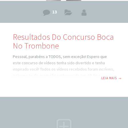
13
Resultados Do Concurso Boca
No Trombone
Pessoal, parabéns a TODOS, sem exceção! Espero que
este concurso de vídeos tenha sido divertido e tenha
inspirado você! Todos os vídeos recebidos foram incríveis,
inclusive os de quem não participou do top 10. Se nada
LEIA MAIS
→
mais, posso garantir que cada um de vocês colocou um
sorriso no meu rosto e inspirou milhares de pessoas!
Obrigado! As Notas As notas do ranking são resultado da
média das avaliações de cada vídeo. Cada vídeo postado
continha 3 opções de avaliação: “Não gostei muito”,
“gostei”, “gostei bastante”.