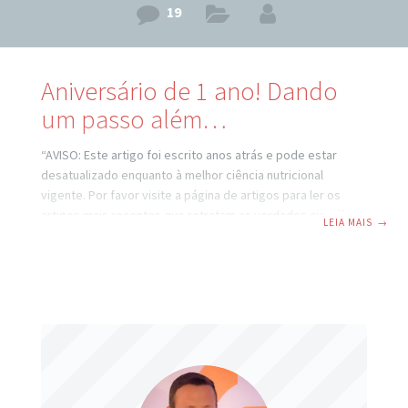
19
Aniversário de 1 ano! Dando
um passo além…
“AVISO: Este artigo foi escrito anos atrás e pode estar
desatualizado enquanto à melhor ciência nutricional
vigente. Por favor visite a página de artigos para ler os
artigos mais recentes que retratam as verdades científicas
LEIA MAIS
→
atuais.” Dia/Tarde/Noite!! !!! O Emagrecer de Vez completou
1 ano agora dia 30 de Maio de 2011! Parabéns pra v…. =) !!!
Este artigo comemorativo especial é para deixar uma
mensagem pessoal para cada um dos assinantes e
visitantes assíduos do site e também para anúnciar novos
horizontes. Bom, neste