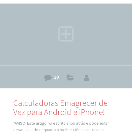
Interessante, mas parece que ao cantarmos esta parte,
nós queremos na verdade que tudo aconteça da forma que
queremos enquanto nós ficamos esperando
confortavelmente no sofá! Se quiser mudar sua vida neste
10
Calculadoras Emagrecer de
Vez para Android e iPhone!
“AVISO: Este artigo foi escrito anos atrás e pode estar
desatualizado enquanto à melhor ciência nutricional