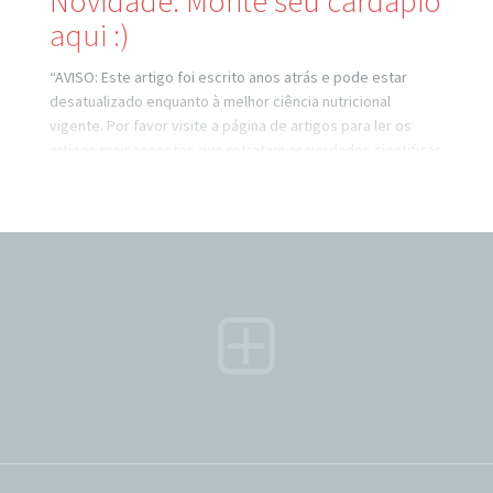
Novidade: Monte seu cardápio
aqui :)
“AVISO: Este artigo foi escrito anos atrás e pode estar
desatualizado enquanto à melhor ciência nutricional
vigente. Por favor visite a página de artigos para ler os
artigos mais recentes que retratam as verdades científicas
atuais.” Olá!! Ok, pra alegria de todos que se preocuparam
com minha saúde durante as 2 semanas de oktoberfest,
tudo que é bom, tem um fim… :~(//