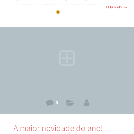
artigos mais recentes que retratam as verdades científicas
LEIA MAIS
→
atuais.” Booooom dia!!!!
É hoje, sim, é HOJE que eu
coloco no ar a grande novidade que vinha prometendo e
que todos estão esperando! Esta é a iniciativa que eu mais
me orgulho de ter desenvolvido até agora! Eu sei e vejo
todos os dias que uma das maiores dificuldades das
8
A maior novidade do ano!