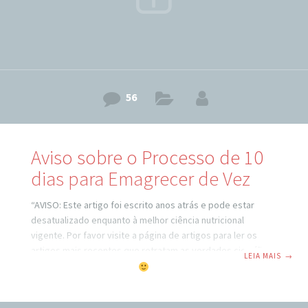
56
Aviso sobre o Processo de 10
dias para Emagrecer de Vez
“AVISO: Este artigo foi escrito anos atrás e pode estar
desatualizado enquanto à melhor ciência nutricional
vigente. Por favor visite a página de artigos para ler os
artigos mais recentes que retratam as verdades científicas
LEIA MAIS
→
atuais.” Bom dia pra você!
Este é um aviso rápido pra
você que se inscreveu no processo dos 10 dias para
Emagrecer de Vez e não recebeu o email de confirmação