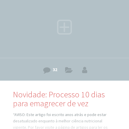
ainda. Bom, o “problema” é que foram mais de 900 pessoas
inscritas em menos de 24 horas e o servidor
32
Novidade: Processo 10 dias
para emagrecer de vez
“AVISO: Este artigo foi escrito anos atrás e pode estar
desatualizado enquanto à melhor ciência nutricional
vigente. Por favor visite a página de artigos para ler os