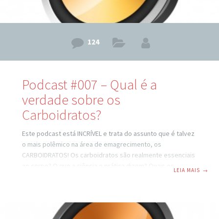
124
Podcast #007 – Qual é a
verdade sobre os
Carboidratos?
Este podcast está INCRÍVEL e trata do assunto que é talvez
o mais polêmico na área de emagrecimento, os
CARBOIDRATOS! Os carboidratos são realmente essenciais
ao corpo? O que a ciência e prática dizem? Quais os
LEIA MAIS
→
carboidratos que engordam e quais os que auxiliam no
emagrecimento e em uma vida saudável? Variedade é
realmente importante? Os carboidratos seriam uma chave
para a verdadeira queima de gordura? Vamos tratar destes