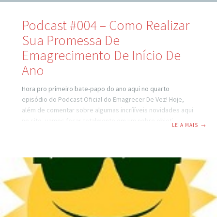
Podcast #004 – Como Realizar
Sua Promessa De
Emagrecimento De Início De
Ano
Hora pro primeiro bate-papo do ano aqui no quarto
episódio do Podcast Oficial do Emagrecer De Vez! Hoje,
além de comentar sobre algumas incríííveis novidades aqui
no site, vamos focar totalmente em um nobre objetivo, ou
LEIA MAIS
→
seja, ajudar você a conquistar, a realizar, a sua promessa
de emagrecimento de começo de ano! As dicas e
sugestões dadas aqui também se aplicam à outros
objetivos de vida que você tenha, claro. Afinal, saber
conquistar o que você quer é uma habilidade que pode e
irá lhe servir