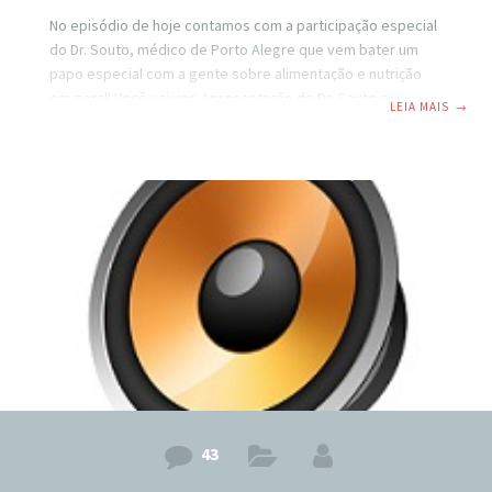
No episódio de hoje contamos com a participação especial
do Dr. Souto, médico de Porto Alegre que vem bater um
papo especial com a gente sobre alimentação e nutrição
em geral! Você vai ver: Apresentação do Dr. Souto e os
LEIA MAIS
→
resultados que ele vem observando nos seus pacientes
que aplicam uma alimentação correta. Por que o que é dito
por aí sobre alimentação está errado. Por que a pirâmide
alimentar é o maior desastre nutricional já inventado. O que
é uma alimentação verdadeiramente correta. Você
43