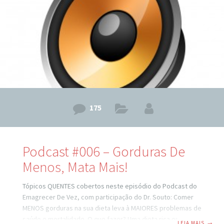
e ainda mais assuntos nesta nossa conversa de hoje que
conta, novamente, com a participação do
175
Podcast #006 – Gorduras De
Menos, Mata Mais!
Tópicos QUENTES cobertos neste episódio do Podcast do
Emagrecer De Vez, com participação do Dr. Souto: Comer
MENOS gorduras na sua dieta leva à MAIORES problemas de
saúde e mortalidade. O que fazer? Uma dieta rica em
LEIA MAIS
→