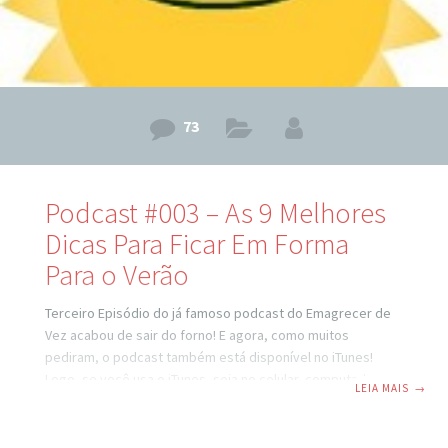
73
Podcast #003 – As 9 Melhores
Dicas Para Ficar Em Forma
Para o Verão
Terceiro Episódio do já famoso podcast do Emagrecer de
Vez acabou de sair do forno! E agora, como muitos
pediram, o podcast também está disponível no iTunes!
Logo, se você usa o iTunes, seja no celular, computador,
LEIA MAIS
→
iPad, etc., assine gratuitamente o podcast do Emagrecer
de Vez lá para ficar sempre sabendo quando os novos
episódios saem do forno! Procure por “emagrecer” e você