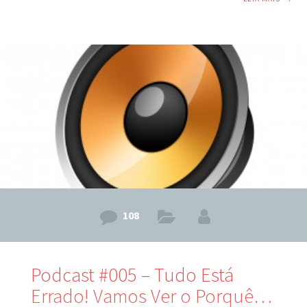
proteínas realmente danifica os rins? Vamos aos FATOS.
Açúcar colocado em cheque como causador do diabetes. O
que fazer? Livro Eletrônico Oficial do Emagrecer De Vez –
Clique AQUI! Links de referência mencionados no podcast:
Artigo mencionado sobre o açúcar Artigo do jornal de
medicina do New England Blog do
108
Podcast #005 – Tudo Está
Errado! Vamos Ver o Porquê…