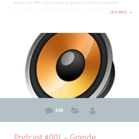
menos de 48h, resolvemos já gravar o próximo episódio
pra manter o ânimo alto! Melhoramos a qualidade do áudio
LEIA MAIS
→
também para que tudo fique mais agradável aos seus
ouvidos! Veja abaixo o conteúdo deste episódio! Episódio
#002 Falamos sobre um programa de exercícios natural e
que faz sentido para quem procura emagrecer de verdade
e sem sofrimento. As 3 peças: Interval Training (treinos
intervalados),
108
Podcast #001 – Grande