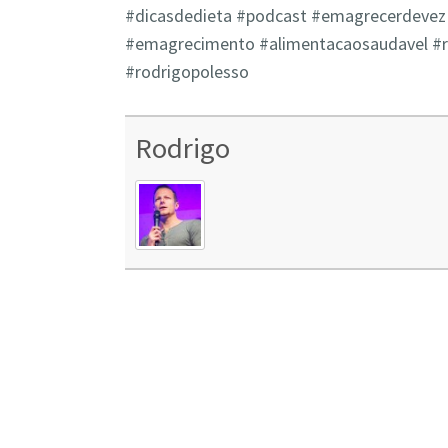
#dicasdedieta​​ #podcast #emagrecerdevez​​ 
#emagrecimento​​ #alimentacaosaudavel​​ #
#rodrigopolesso
Rodrigo