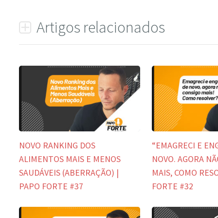
Artigos relacionados
NOVO RANKING DOS
“EMAGRECI E EN
ALIMENTOS MAIS E MENOS
NOVO. AGORA NÃ
SAUDÁVEIS (ABERRAÇÃO) |
MAIS, COMO RESO
PAPO FORTE #37
FORTE #32