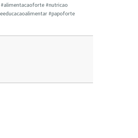
#alimentacaoforte​​ #nutricao​​
reeducacaoalimentar​ #papoforte