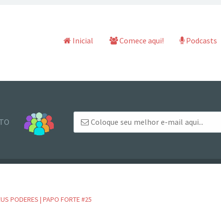
Pular para o conteúdo
Inicial
Comece aqui!
Podcasts
NTO
US PODERES | PAPO FORTE #25