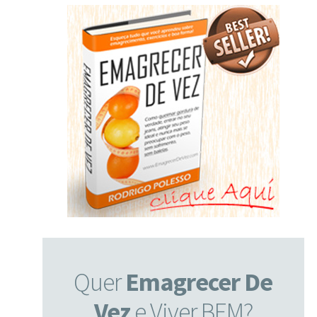
Quer
Emagrecer De
Vez
e Viver BEM?