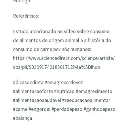
Rodrigo
Referências:
Estudo mencionado no vídeo sobre consumo
de alimentos de origem animal e a história do
consumo de carne por nós humanos:
https://www.sciencedirect.com/science/article/
abs/pii/S0309174018301712?via%3Dihub
#dicasdedieta​ #emagrecerdevez​
#alimentacaoforte​ #nutricao​ #emagrecimento​
#alimentacaosaudavel​ #reeducacaoalimentar
#carne #engordei #perdadepeso #ganhodepeso
#balança