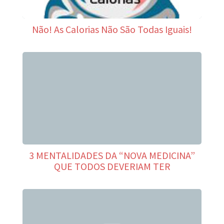
Não! As Calorias Não São Todas Iguais!
3 MENTALIDADES DA “NOVA MEDICINA”
QUE TODOS DEVERIAM TER