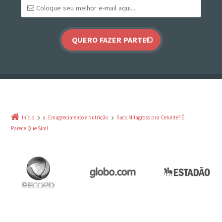
Início
a. Emagrecimento e Nutrição
Suco Milagroso pra Celulite? É,
Parece Que Sim!