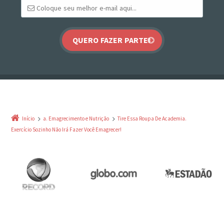
Início
a. Emagrecimento e Nutrição
Tire Essa Roupa De Academia.
Exercício Sozinho Não Irá Fazer Você Emagrecer!