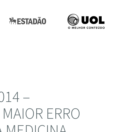
014 –
 MAIOR ERRO
A MEDICINA