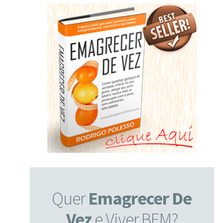
Quer
Emagrecer De
Vez
e Viver BEM?