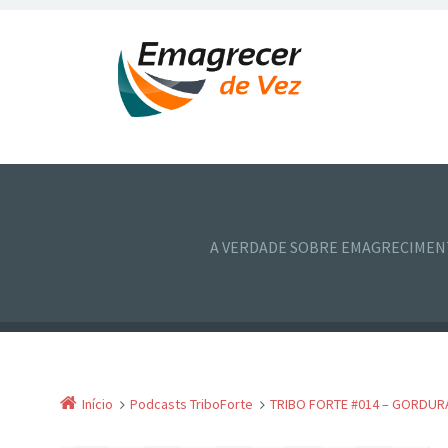
A VERDADE SOBRE EMAGRECIME
Início
Podcasts TriboForte
TRIBO FORTE #014 – GORDUR