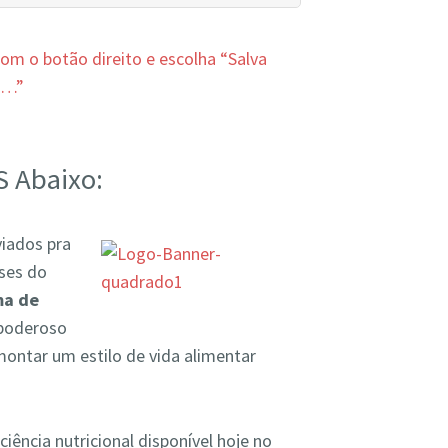
 com o botão direito e escolha “Salva
o…”
S Abaixo:
viados pra
ses do
ma de
 poderoso
montar um estilo de vida alimentar
ência nutricional disponível hoje no