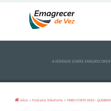
A VERDADE SOBRE EMAGRECIME
Início
Podcasts TriboForte
TRIBO FORTE #029 – QUEBRA