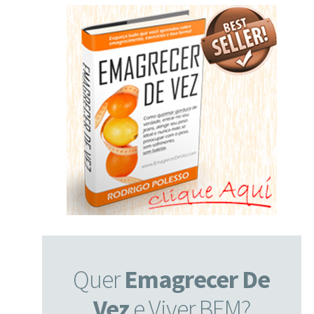
Quer
Emagrecer De
Vez
e Viver BEM?