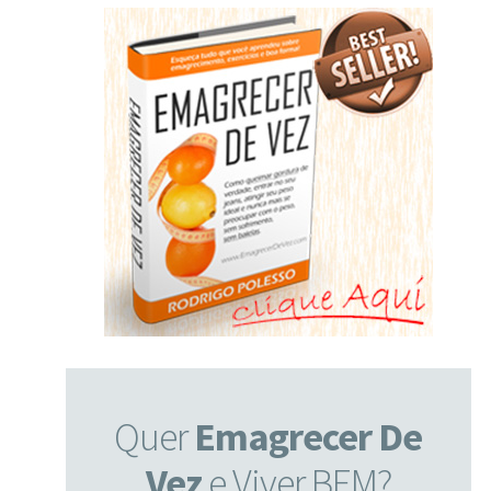
Quer
Emagrecer De
Vez
e Viver BEM?