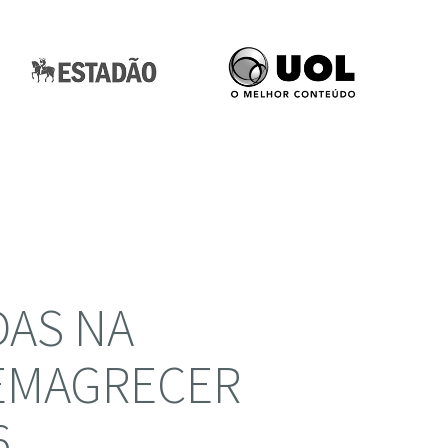
DAS NA
 EMAGRECER
6