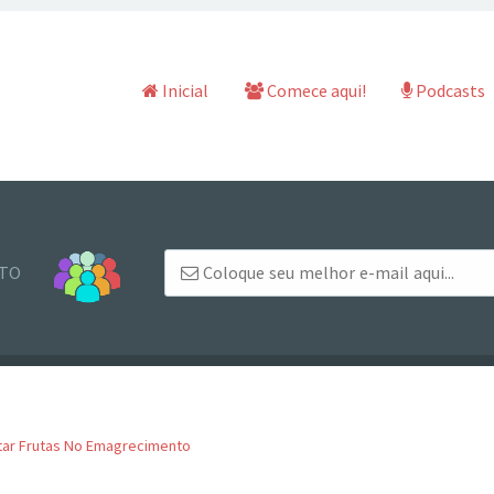
Pular para o conteúdo
Inicial
Comece aqui!
Podcasts
NTO
itar Frutas No Emagrecimento