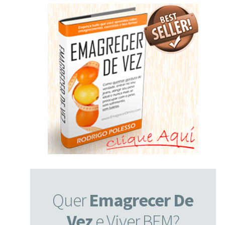
Quer
Emagrecer De
Vez
e Viver BEM?