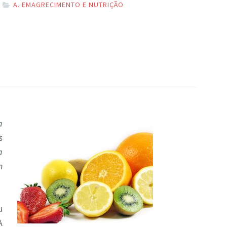
A. EMAGRECIMENTO E NUTRIÇÃO
a
s
a
m
u
A