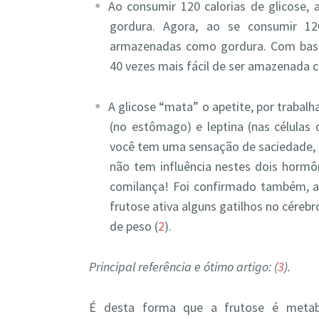
Ao consumir 120 calorias de glicose,
gordura. Agora, ao se consumir 120
armazenadas como gordura. Com base 
40 vezes mais fácil de ser amazenada c
A glicose “mata” o apetite, por trabal
(no estômago) e leptina (nas células 
você tem uma sensação de saciedade, d
não tem influência nestes dois hormô
comilança! Foi confirmado também, a
frutose ativa alguns gatilhos no cére
de peso (
2
).
Principal referência e ótimo artigo: (
3
).
É desta forma que a frutose é metabo