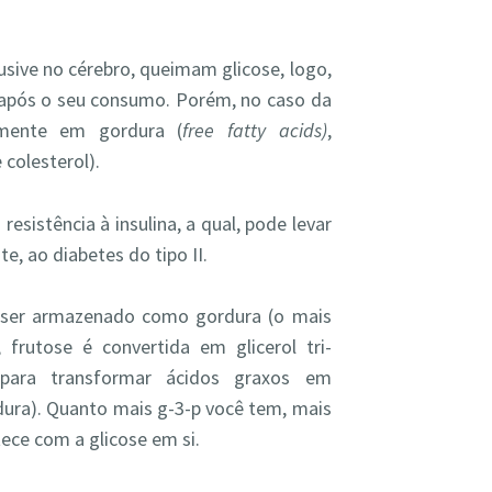
usive no cérebro, queimam glicose, logo,
após o seu consumo. Porém, no caso da
amente em gordura (
free fatty acids
)
,
 colesterol).
esistência à insulina, a qual, pode levar
e, ao diabetes do tipo II.
e ser armazenado como gordura (o mais
 frutose é convertida em glicerol tri-
 para transformar ácidos graxos em
ura). Quanto mais g-3-p você tem, mais
ece com a glicose em si.