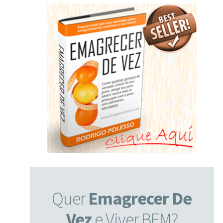
Quer
Emagrecer De
Vez
e Viver BEM?