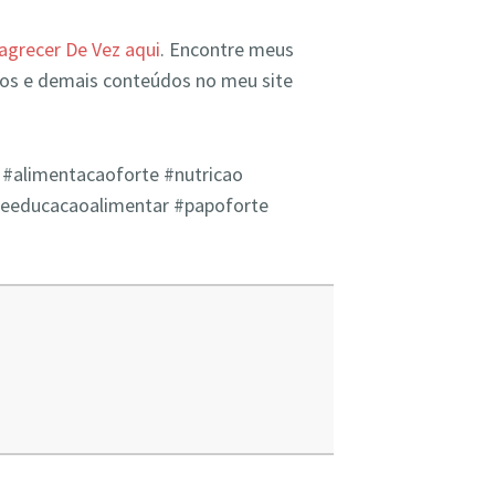
grecer De Vez aqui
. Encontre meus
os e demais conteúdos no meu site
#alimentacaoforte​​ #nutricao​​
reeducacaoalimentar​ #papoforte