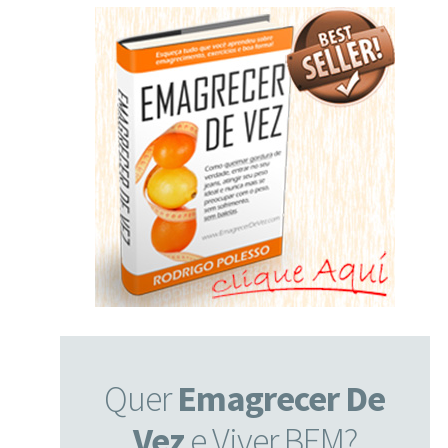
Quer
Emagrecer De
Vez
e Viver BEM?