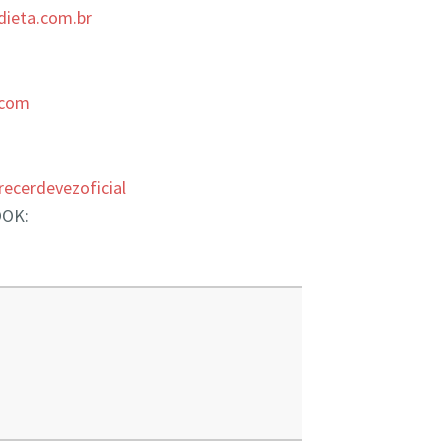
dieta.com.br
.com
cerdevezoficial
OOK: