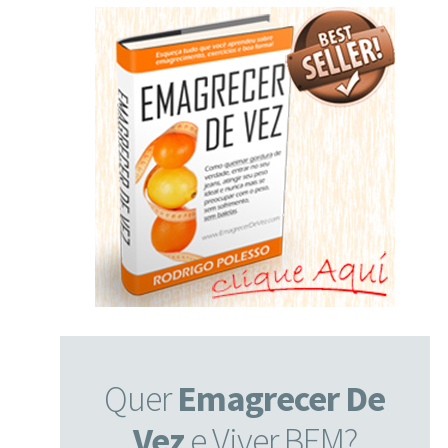
Quer
Emagrecer De
Vez
e Viver BEM?