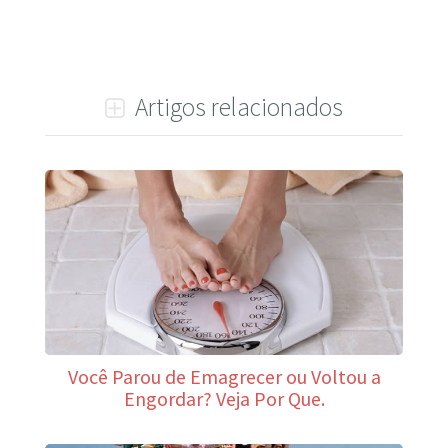
i
n
g
Artigos relacionados
s
.
l
e
s
m
e
i
l
Você Parou de Emagrecer ou Voltou a
Engordar? Veja Por Que.
l
e