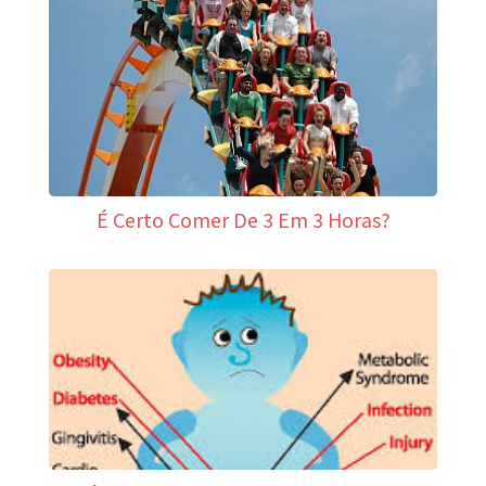
u
r
É Certo Comer De 3 Em 3 Horas?