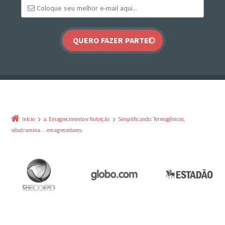
Início
a. Emagrecimento e Nutrição
Simplificando: Termogênicos,
sibutramina… emagrecedores.