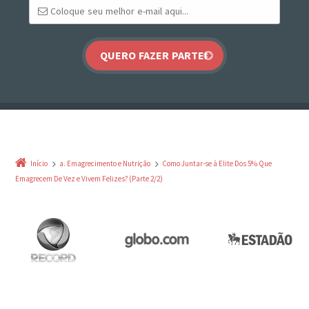
Início
a. Emagrecimento e Nutrição
Como Juntar-se à Elite Dos 5% Que
Emagrecem De Vez e Vivem Felizes? (Parte 2/2)